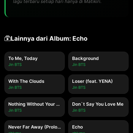
lagu terbaru setiap hari hanya di Matikiri.
Lainnya dari Album: Echo
To Me, Today
Background
Jin BTS
Jin BTS
With The Clouds
Loser (feat. YENA)
Jin BTS
Jin BTS
Nothing Without Your Love
Don`t Say You Love Me
Jin BTS
Jin BTS
Never Far Away (Prologue)
Echo