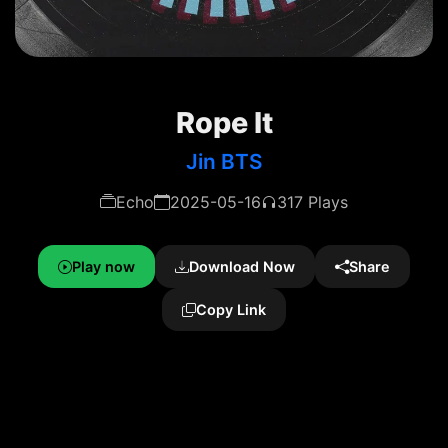
Rope It
Jin BTS
Echo
2025-05-16
317 Plays
Play now
Download Now
Share
Copy Link