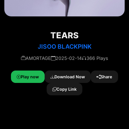
TEARS
JISOO BLACKPINK
AMORTAGE
2025-02-14
366 Plays
Play now
Download Now
Share
Copy Link