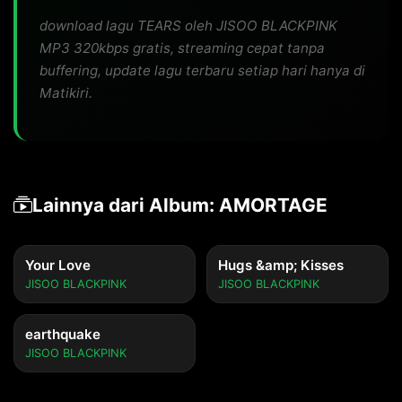
download lagu TEARS oleh JISOO BLACKPINK
MP3 320kbps gratis, streaming cepat tanpa
buffering, update lagu terbaru setiap hari hanya di
Matikiri.
Lainnya dari Album: AMORTAGE
Your Love
Hugs &amp; Kisses
JISOO BLACKPINK
JISOO BLACKPINK
earthquake
JISOO BLACKPINK