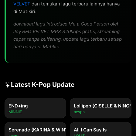
VELVET
dan temukan lagu terbaru lainnya hanya
di Matikiri.
download lagu Introduce Me a Good Person oleh
Joy RED VELVET MP3 320kbps gratis, streaming
cepat tanpa buffering, update lagu terbaru setiap
hari hanya di Matikiri.
Latest K-Pop Update
END+ing
Lollipop (GISELLE & NINGNI
MINNIE
aespa
Serenade (KARINA & WINTER)
All I Can Say Is
aespa
LOUIS