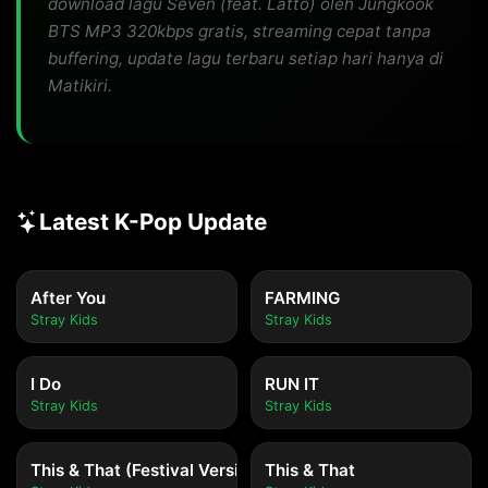
download lagu Seven (feat. Latto) oleh Jungkook
BTS MP3 320kbps gratis, streaming cepat tanpa
buffering, update lagu terbaru setiap hari hanya di
Matikiri.
Latest K-Pop Update
After You
FARMING
Stray Kids
Stray Kids
I Do
RUN IT
Stray Kids
Stray Kids
This & That (Festival Version)
This & That