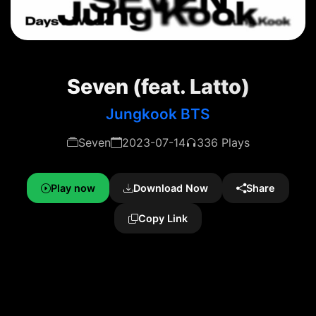
Seven (feat. Latto)
Jungkook BTS
Seven
2023-07-14
336 Plays
Play now
Download Now
Share
Copy Link