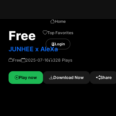
Home
Free
Top Favorites
Login
JUNHEE x AleXa
Free
2025-07-16
328 Plays
Play now
Download Now
Share