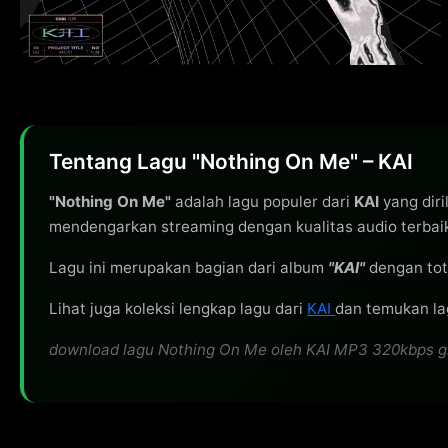
Tentang Lagu "Nothing On Me" – KAI
"Nothing On Me"
adalah lagu populer dari
KAI
yang diri
mendengarkan streaming dengan kualitas audio terbai
Lagu ini merupakan bagian dari album
"KAI"
dengan tot
Lihat juga koleksi lengkap lagu dari
KAI
dan temukan lag
download lagu Nothing On Me oleh KAI MP3 320kbps grati