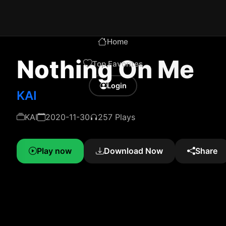
Home
Nothing On Me
Top Favorites
Login
KAI
KAI
2020-11-30
257 Plays
Play now
Download Now
Share