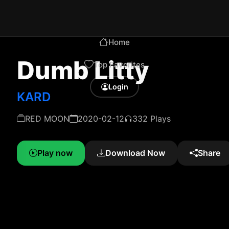
Home
Dumb Litty
Top Favorites
Login
KARD
RED MOON
2020-02-12
332 Plays
Play now
Download Now
Share