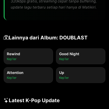
320kbps gratis, streaming cepat tanpa buffering,
update lagu terbaru setiap hari hanya di Matikiri.
Lainnya dari Album: DOUBLAST
Rewind
Good Night
Kep1er
Kep1er
Attention
Up
Kep1er
Kep1er
Latest K-Pop Update