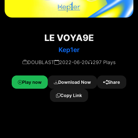
LE VOYA9E
Kep1er
DOUBLAST
2022-06-20
297 Plays
Play now
Download Now
Share
Copy Link