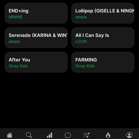
END+ing
Lollipop (GISELLE & NINGNI
MINNIE
aespa
Serenade (KARINA & WINTER)
All I Can Say Is
aespa
LOUIS
After You
FARMING
Stray Kids
Stray Kids
Tidak ada lagu yang diputar
Pilih lagu untuk mulai mendengarkan