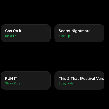
Gas On It
Secret Nightmare
KickFlip
KickFlip
RUN IT
This & That (Festival Versio
Stray Kids
Stray Kids