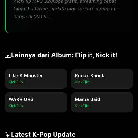
KickFlip MP3 320kbps gratis, streaming cepat
tanpa buffering, update lagu terbaru setiap hari
hanya di Matikiri.
Lainnya dari Album: Flip it, Kick it!
Like A Monster
Knock Knock
KickFlip
KickFlip
WARRIORS
Mama Said
KickFlip
KickFlip
Latest K-Pop Update