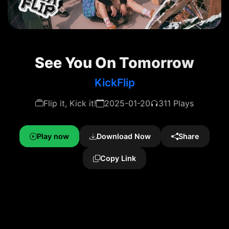
See You On Tomorrow
KickFlip
Flip it, Kick it!
2025-01-20
311 Plays
Play now
Download Now
Share
Copy Link