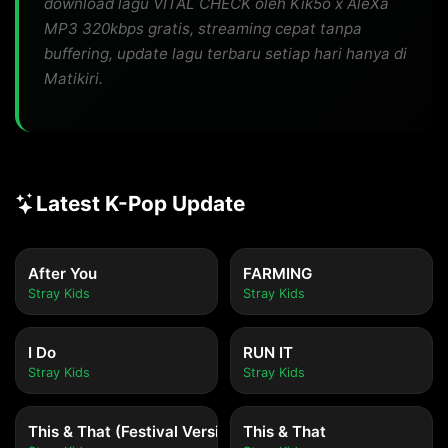
download lagu VITAL CHECK oleh Kik5o x AleXa
MP3 320kbps gratis, streaming cepat tanpa
buffering, update lagu terbaru setiap hari hanya di
Matikiri.
Latest K-Pop Update
After You
FARMING
Stray Kids
Stray Kids
I Do
RUN IT
Stray Kids
Stray Kids
This & That (Festival Version)
This & That