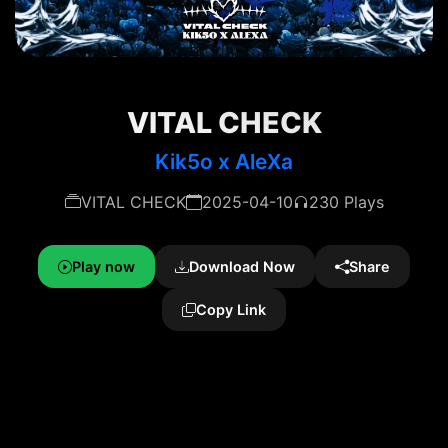
VITAL CHECK
Kik5o x AleXa
VITAL CHECK
2025-04-10
230 Plays
Play now
Download Now
Share
Copy Link