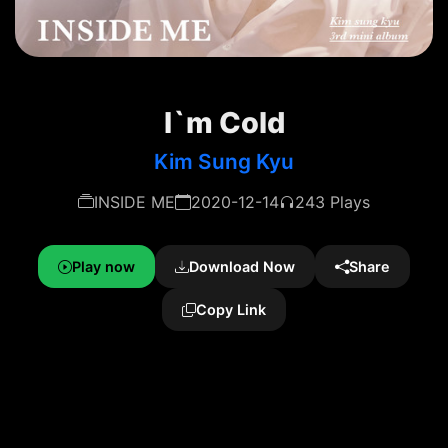
I`m Cold
Kim Sung Kyu
INSIDE ME
2020-12-14
243 Plays
Play now
Download Now
Share
Copy Link