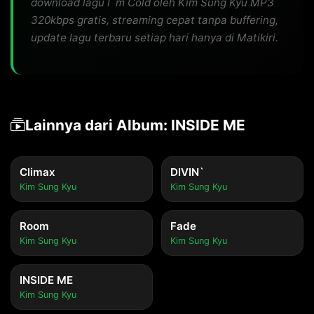
download lagu I`m Cold oleh Kim Sung Kyu MP3
320kbps gratis, streaming cepat tanpa buffering,
update lagu terbaru setiap hari hanya di Matikiri.
Lainnya dari Album: INSIDE ME
Climax
DIVIN`
Kim Sung Kyu
Kim Sung Kyu
Room
Fade
Kim Sung Kyu
Kim Sung Kyu
INSIDE ME
Kim Sung Kyu