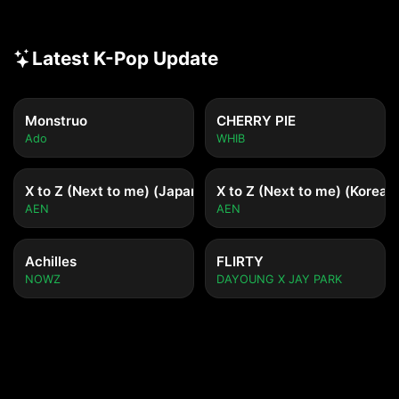
Latest K-Pop Update
Monstruo
CHERRY PIE
Ado
WHIB
X to Z (Next to me) (Japanese ver.)
X to Z (Next to me) (Korean 
AEN
AEN
Achilles
FLIRTY
NOWZ
DAYOUNG X JAY PARK