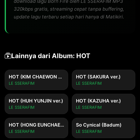
download lagu Born Fire oleh LE SSERAFIM MP3
320kbps gratis, streaming cepat tanpa buffering,
update lagu terbaru setiap hari hanya di Matikiri.
Lainnya dari Album: HOT
HOT (KIM CHAEWON ver.)
HOT (SAKURA ver.)
LE SSERAFIM
LE SSERAFIM
HOT (HUH YUNJIN ver.)
HOT (KAZUHA ver.)
LE SSERAFIM
LE SSERAFIM
HOT (HONG EUNCHAE ver.)
So Cynical (Badum)
LE SSERAFIM
LE SSERAFIM