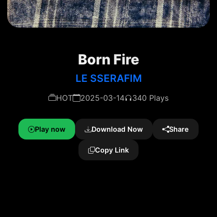
Born Fire
LE SSERAFIM
HOT
2025-03-14
340 Plays
Play now
Download Now
Share
Copy Link