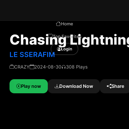
Home
Chasing Lightnin
Top Favorites
Login
LE SSERAFIM
CRAZY
2024-08-30
308 Plays
Play now
Download Now
Share