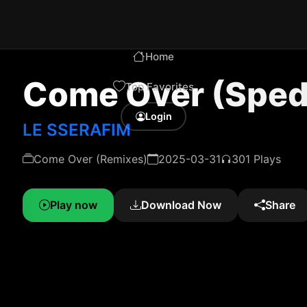
Home
Come Over (Sped 
Top Favorites
Login
LE SSERAFIM
Come Over (Remixes)
2025-03-31
301 Plays
Play now
Download Now
Share