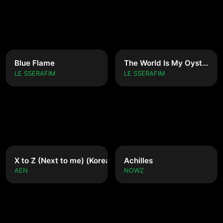
Blue Flame
The World Is My Oyster
LE SSERAFIM
LE SSERAFIM
nese ver.)
X to Z (Next to me) (Korean ver.)
Achilles
AEN
NOWZ