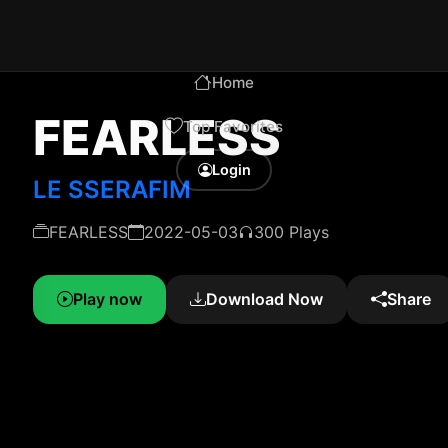
Home
FEARLESS
Top Favorites
Login
LE SSERAFIM
FEARLESS
2022-05-03
300 Plays
Play now
Download Now
Share