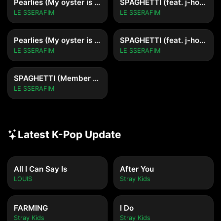
Pearlies (My oyster is the world) (Clean ver.)
SPAGHETTI (feat. j-hope of BTS) (English ver.)
LE SSERAFIM
LE SSERAFIM
Pearlies (My oyster is the world)
SPAGHETTI (feat. j-hope of BTS)
LE SSERAFIM
LE SSERAFIM
SPAGHETTI (Member ver.)
LE SSERAFIM
Latest K-Pop Update
All I Can Say Is
After You
LOUIS
Stray Kids
FARMING
I Do
Stray Kids
Stray Kids