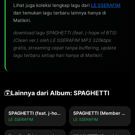
Lihat juga koleksi lengkap lagu dari
LE SSERAFIM
dan temukan lagu terbaru lainnya hanya di
Matikiri.
download lagu SPAGHETTI (feat. j-hope of BTS)
(Clean ver.) oleh LE SSERAFIM MP3 320kbps
gratis, streaming cepat tanpa buffering, update
lagu terbaru setiap hari hanya di Matikiri.
Lainnya dari Album: SPAGHETTI
SPAGHETTI (feat. j-hope of BTS) (English ver.) (Clean ver.)
SPAGHETTI (Member ver.) (Clean ver.)
LE SSERAFIM
LE SSERAFIM