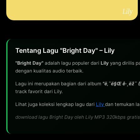
Tentang Lagu "Bright Day" – Lily
"Bright Day"
adalah lagu populer dari
Lily
yang dirilis 
dengan kualitas audio terbaik.
Lagu ini merupakan bagian dari album
"ë‚˜ë§Œ ê·¸ëž˜ (
track favorit dari Lily.
Lihat juga koleksi lengkap lagu dari
Lily
dan temukan lag
download lagu Bright Day oleh Lily MP3 320kbps gratis, 