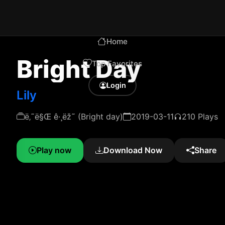
Home
Bright Day
Top Favorites
Login
Lily
ë‚˜ë§Œ ê·¸ëž˜ (Bright day)
2019-03-11
210 Plays
Play now
Download Now
Share