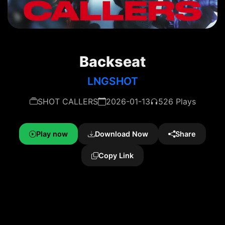
Backseat
LNGSHOT
SHOT CALLERS
2026-01-13
526 Plays
Play now
Download Now
Share
Copy Link