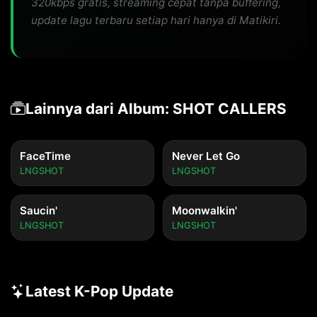
320kbps gratis, streaming cepat tanpa buffering,
update lagu terbaru setiap hari hanya di Matikiri.
Lainnya dari Album: SHOT CALLERS
FaceTime
Never Let Go
LNGSHOT
LNGSHOT
Saucin'
Moonwalkin'
LNGSHOT
LNGSHOT
Latest K-Pop Update