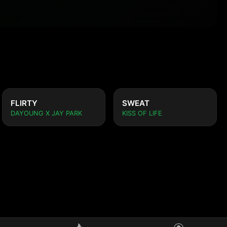
FLIRTY
SWEAT
DAYOUNG X JAY PARK
KISS OF LIFE