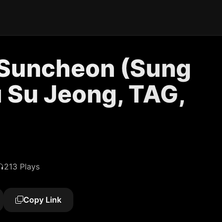
 Suncheon (Sung
u Su Jeong, TAG,
213 Plays
Copy Link