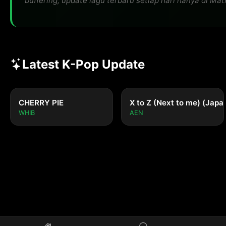
buffering, update lagu terbaru setiap hari hanya di Matik
Latest K-Pop Update
CHERRY PIE
X to Z (Next to me) (Japa
WHIB
AEN
Tidak 