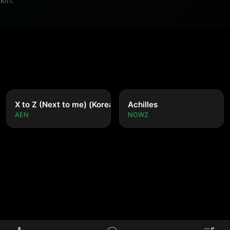
iri.
nese ver.)
X to Z (Next to me) (Korean ver.)
Achilles
AEN
NOWZ
ada lagu yang diputar