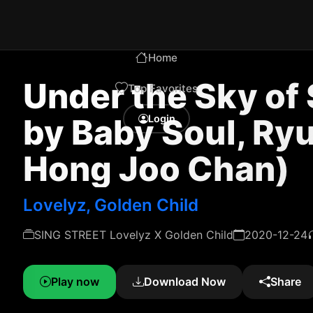
Home
Under the Sky of
Top Favorites
by Baby Soul, Ry
Login
Hong Joo Chan)
Lovelyz, Golden Child
SING STREET Lovelyz X Golden Child
2020-12-24
Play now
Download Now
Share