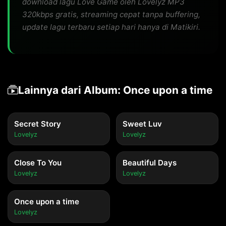
download lagu Love Game oleh Lovelyz MP3
320kbps gratis, streaming cepat tanpa buffering,
update lagu terbaru setiap hari hanya di Matikiri.
Lainnya dari Album: Once upon a time
Secret Story
Sweet Luv
Lovelyz
Lovelyz
Close To You
Beautiful Days
Lovelyz
Lovelyz
Once upon a time
Lovelyz