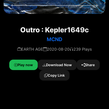
Outro : Kepler1649c
MCND
EARTH AGE
2020-08-20
239 Plays
Play now
Download Now
Share
Copy Link