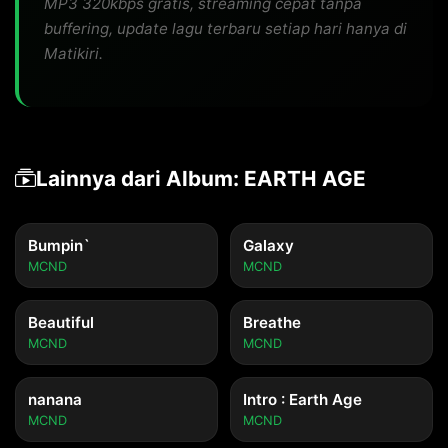
MP3 320kbps gratis, streaming cepat tanpa
buffering, update lagu terbaru setiap hari hanya di
Matikiri.
Lainnya dari Album: EARTH AGE
Bumpin`
Galaxy
MCND
MCND
Beautiful
Breathe
MCND
MCND
nanana
Intro : Earth Age
MCND
MCND