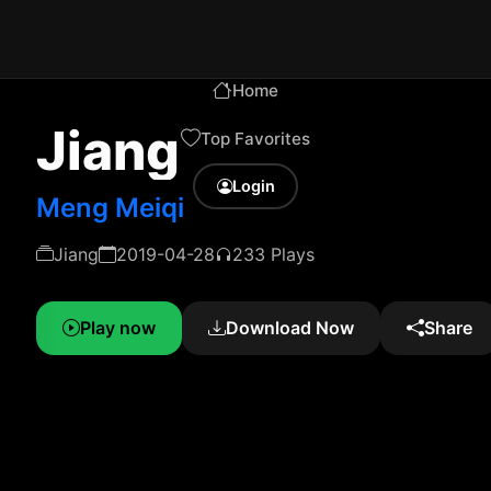
Home
Jiang
Top Favorites
Login
Meng Meiqi
Jiang
2019-04-28
233 Plays
Play now
Download Now
Share