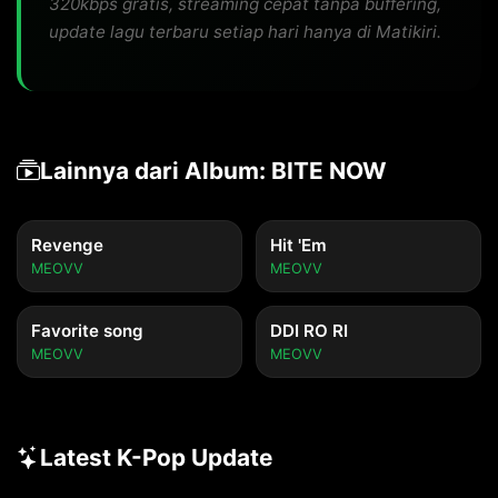
320kbps gratis, streaming cepat tanpa buffering,
update lagu terbaru setiap hari hanya di Matikiri.
Lainnya dari Album: BITE NOW
Revenge
Hit 'Em
MEOVV
MEOVV
Favorite song
DDI RO RI
MEOVV
MEOVV
Latest K-Pop Update