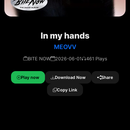
In my hands
MEOVV
BITE NOW
2026-06-01
461 Plays
Play now
Download Now
Share
Copy Link