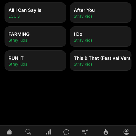
All I Can Say Is
After You
LOUIS
Stray Kids
FARMING
I Do
Stray Kids
Stray Kids
RUN IT
This & That (Festival Versio
Stray Kids
Stray Kids
Tidak ada lagu yang diputar
Pilih lagu untuk mulai mendengarkan