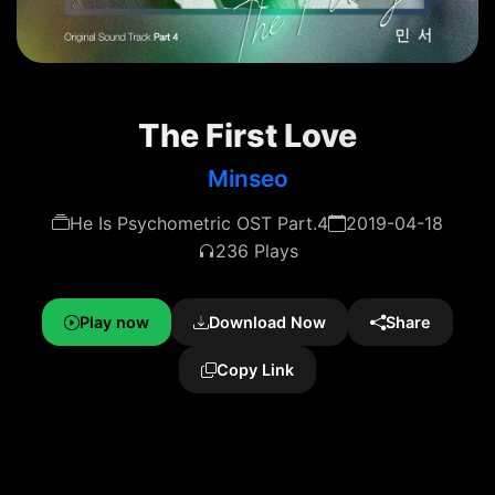
The First Love
Minseo
He Is Psychometric OST Part.4
2019-04-18
236 Plays
Play now
Download Now
Share
Copy Link