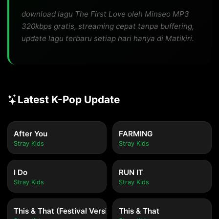
download lagu The First Love oleh Minseo MP3
320kbps gratis, streaming cepat tanpa buffering,
update lagu terbaru setiap hari hanya di Matikiri.
Latest K-Pop Update
After You
FARMING
Stray Kids
Stray Kids
I Do
RUN IT
Stray Kids
Stray Kids
This & That (Festival Version)
This & That