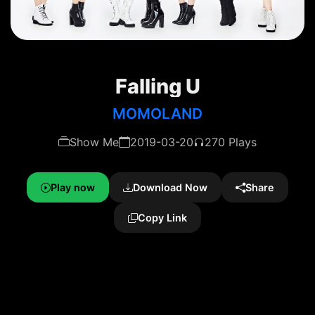
Falling U
MOMOLAND
Show Me
2019-03-20
270 Plays
Play now
Download Now
Share
Copy Link