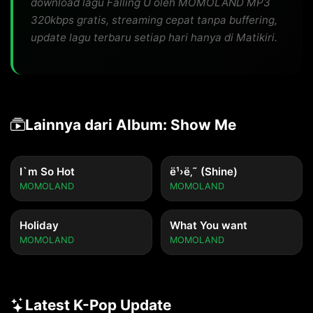
download lagu Falling U oleh MOMOLAND MP3
320kbps gratis, streaming cepat tanpa buffering,
update lagu terbaru setiap hari hanya di Matikiri.
Lainnya dari Album: Show Me
I`m So Hot
ë¹›ë‚˜ (Shine)
MOMOLAND
MOMOLAND
Holiday
What You want
MOMOLAND
MOMOLAND
Latest K-Pop Update