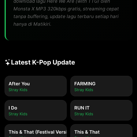
download lagu Here We Are (with TTG) oleh
Monsta X MP3 320kbps gratis, streaming cepat
tanpa buffering, update lagu terbaru setiap hari
hanya di Matikiri.
Latest K-Pop Update
After You
FARMING
Stray Kids
Stray Kids
I Do
RUN IT
Stray Kids
Stray Kids
This & That (Festival Version)
This & That