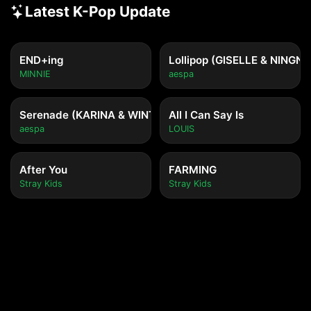
Latest K-Pop Update
END+ing
Lollipop (GISELLE & NINGNI
MINNIE
aespa
Serenade (KARINA & WINTER)
All I Can Say Is
aespa
LOUIS
After You
FARMING
Stray Kids
Stray Kids