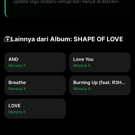
update lagu terbaru setiap hari hanya di Matikiri.
Lainnya dari Album: SHAPE OF LOVE
AND
Love You
Monsta X
Monsta X
Breathe
Burning Up (feat. R3HAB)
Monsta X
Monsta X
LOVE
Monsta X