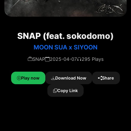
SNAP (feat. sokodomo)
MOON SUA x SIYOON
SNAP
2025-04-07
295 Plays
Play now
Download Now
Share
Copy Link