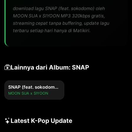
download lagu SNAP (feat. sokodomo) oleh
MOON SUA x SIYOON MP3 320kbps gratis,
streaming cepat tanpa buffering, update lagu
terbaru setiap hari hanya di Matikiri.
Lainnya dari Album: SNAP
SNAP (feat. sokodomo) (English Ver.)
MOON SUA x SIYOON
Latest K-Pop Update