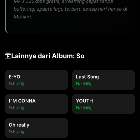
MP3 320kbps gratis, streaming cepat tanpa
buffering, update lagu terbaru setiap hari hanya di
Matikiri.
Lainnya dari Album: So
E-YO
Last Song
N.Flying
N.Flying
I`M GONNA
YOUTH
N.Flying
N.Flying
Oh really
N.Flying