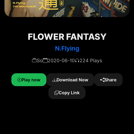
FLOWER FANTASY
N.Flying
So
2020-06-10
224 Plays
Play now
Download Now
Share
Copy Link