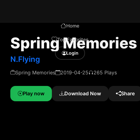
Home
Spring Memories
Top Favorites
Login
N.Flying
Spring Memories
2019-04-25
265 Plays
Play now
Download Now
Share