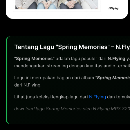
Tentang Lagu "Spring Memories" – N.Fly
"Spring Memories"
adalah lagu populer dari
N.Flying
ya
mendengarkan streaming dengan kualitas audio terbai
Lagu ini merupakan bagian dari album
"Spring Memori
dari N.Flying.
Lihat juga koleksi lengkap lagu dari
N.Flying
dan temuka
download lagu Spring Memories oleh N.Flying MP3 320kbp