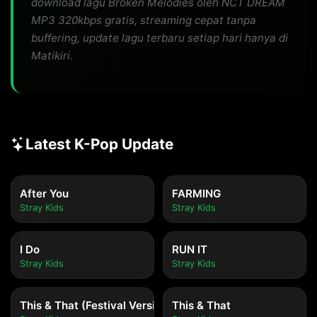
download lagu Broken Melodies oleh NCT DREAM
MP3 320kbps gratis, streaming cepat tanpa
buffering, update lagu terbaru setiap hari hanya di
Matikiri.
Latest K-Pop Update
After You
FARMING
Stray Kids
Stray Kids
I Do
RUN IT
Stray Kids
Stray Kids
This & That (Festival Version)
This & That