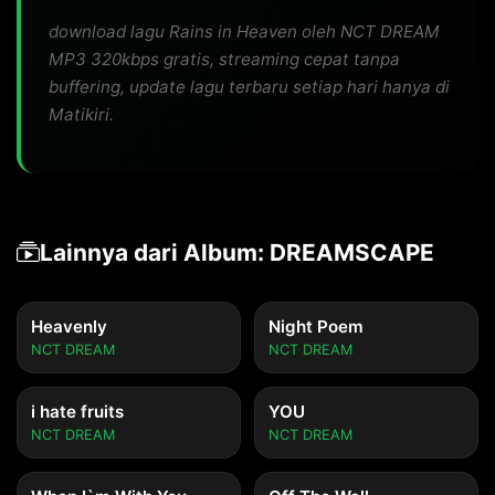
download lagu Rains in Heaven oleh NCT DREAM
MP3 320kbps gratis, streaming cepat tanpa
buffering, update lagu terbaru setiap hari hanya di
Matikiri.
Lainnya dari Album: DREAMSCAPE
Heavenly
Night Poem
NCT DREAM
NCT DREAM
i hate fruits
YOU
NCT DREAM
NCT DREAM