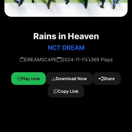
Rains in Heaven
NCT DREAM
DREAMSCAPE
2024-11-11
369 Plays
Play now
Download Now
Share
Copy Link