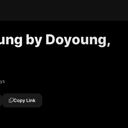
ung by Doyoung,
ays
Copy Link