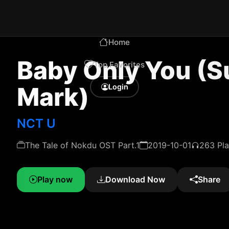
Home
Baby Only You (S
Top Favorites
Mark)
Login
NCT U
The Tale of Nokdu OST Part.1
2019-10-01
263 Pl
Play now
Download Now
Share