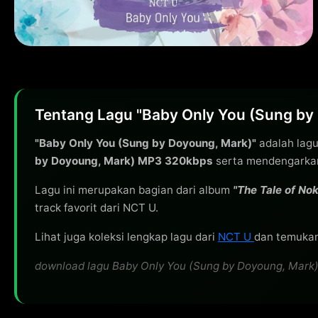
Tentang Lagu "Baby Only You (Sung by
"Baby Only You (Sung by Doyoung, Mark)"
adalah lagu
by Doyoung, Mark) MP3 320kbps
serta mendengarkan 
Lagu ini merupakan bagian dari album
"The Tale of No
track favorit dari NCT U.
Lihat juga koleksi lengkap lagu dari
NCT U
dan temukan 
download lagu Baby Only You (Sung by Doyoung, Mark) o