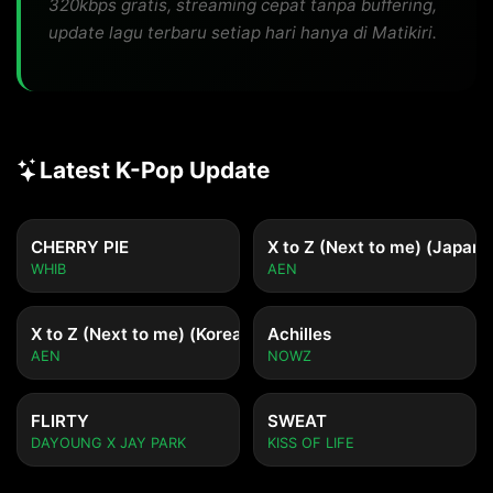
320kbps gratis, streaming cepat tanpa buffering,
update lagu terbaru setiap hari hanya di Matikiri.
Latest K-Pop Update
CHERRY PIE
X to Z (Next to me) (Japane
WHIB
AEN
X to Z (Next to me) (Korean ver.)
Achilles
AEN
NOWZ
FLIRTY
SWEAT
DAYOUNG X JAY PARK
KISS OF LIFE