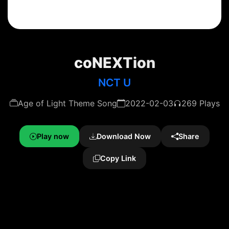
coNEXTion
NCT U
Age of Light Theme Song
2022-02-03
269 Plays
Play now
Download Now
Share
Copy Link