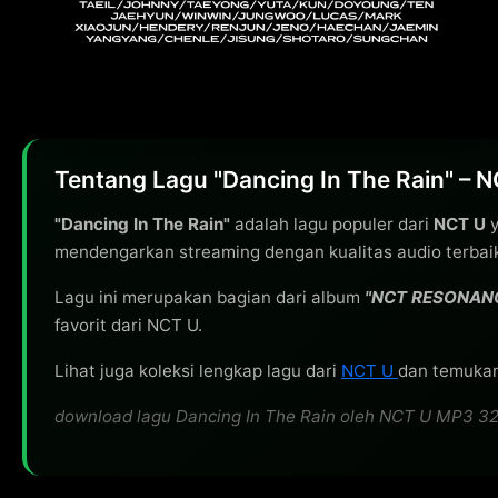
Tentang Lagu "Dancing In The Rain" – 
"Dancing In The Rain"
adalah lagu populer dari
NCT U
y
mendengarkan streaming dengan kualitas audio terbai
Lagu ini merupakan bagian dari album
"NCT RESONANC
favorit dari NCT U.
Lihat juga koleksi lengkap lagu dari
NCT U
dan temukan 
download lagu Dancing In The Rain oleh NCT U MP3 320kb