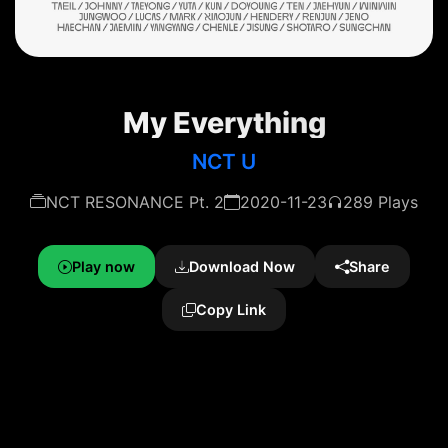
My Everything
NCT U
NCT RESONANCE Pt. 2
2020-11-23
289 Plays
Play now
Download Now
Share
Copy Link