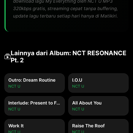
download lagu My Everything oleh NCT U MP3
320kbps gratis, streaming cepat tanpa buffering,
update lagu terbaru setiap hari hanya di Matikiri.
Lainnya dari Album: NCT RESONANCE
Pt. 2
Outro: Dream Routine
I.O.U
NCT U
NCT U
Interlude: Present to Future
All About You
NCT U
NCT U
Work It
Raise The Roof
NCT U
NCT U