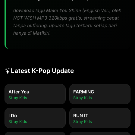
download lagu Make You Shine (English Ver.) oleh
NCT WISH MP3 320kbps gratis, streaming cepat
tanpa buffering, update lagu terbaru setiap hari
hanya di Matikiri.
Latest K-Pop Update
After You
FARMING
Stray Kids
Stray Kids
I Do
RUN IT
Stray Kids
Stray Kids