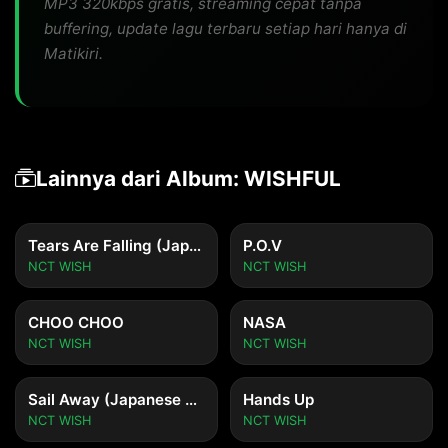
MP3 320kbps gratis, streaming cepat tanpa
buffering, update lagu terbaru setiap hari hanya di
Matikiri.
Lainnya dari Album: WISHFUL
Tears Are Falling (Japanese Ver.)
P.O.V
NCT WISH
NCT WISH
CHOO CHOO
NASA
NCT WISH
NCT WISH
Sail Away (Japanese Ver.)
Hands Up
NCT WISH
NCT WISH