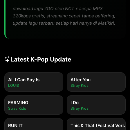
download lagu ZOO oleh NCT x aespa MP3
320kbps gratis, streaming cepat tanpa buffering,
update lagu terbaru setiap hari hanya di Matikiri.
Latest K-Pop Update
All I Can Say Is
After You
LOUIS
Stray Kids
FARMING
I Do
Stray Kids
Stray Kids
RUN IT
This & That (Festival Versio