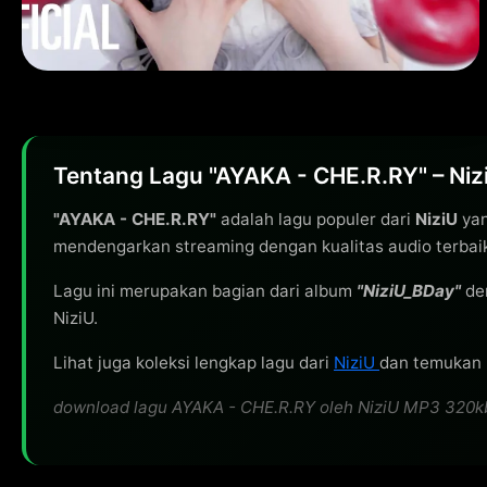
Tentang Lagu "AYAKA - CHE.R.RY" – Niz
"AYAKA - CHE.R.RY"
adalah lagu populer dari
NiziU
yan
mendengarkan streaming dengan kualitas audio terbai
Lagu ini merupakan bagian dari album
"NiziU_BDay"
de
NiziU.
Lihat juga koleksi lengkap lagu dari
NiziU
dan temukan l
download lagu AYAKA - CHE.R.RY oleh NiziU MP3 320kbps 