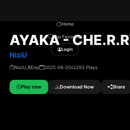
Home
AYAKA - CHE.R.
Top Favorites
Login
NiziU
NiziU_BDay
2025-06-20
293 Plays
Play now
Download Now
Share