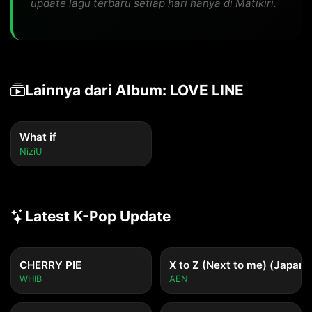
update lagu terbaru setiap hari hanya di Matikiri.
Lainnya dari Album: LOVE LINE
What if
NiziU
Latest K-Pop Update
CHERRY PIE
X to Z (Next to me) (Japane
WHIB
AEN