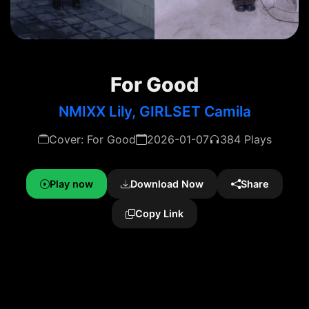
For Good
NMIXX Lily, GIRLSET Camila
Cover: For Good
2026-01-07
384 Plays
Play now
Download Now
Share
Copy Link