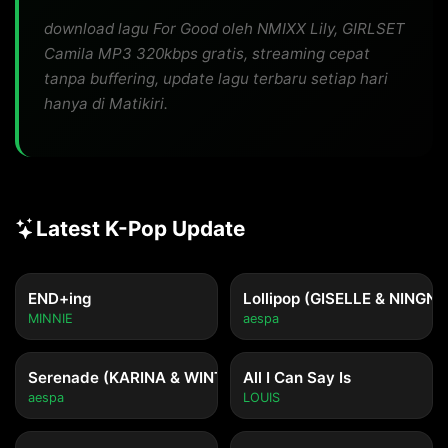
download lagu For Good oleh NMIXX Lily, GIRLSET
Camila MP3 320kbps gratis, streaming cepat
tanpa buffering, update lagu terbaru setiap hari
hanya di Matikiri.
Latest K-Pop Update
END+ing
Lollipop (GISELLE & NINGNI
MINNIE
aespa
Serenade (KARINA & WINTER)
All I Can Say Is
aespa
LOUIS