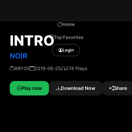
Home
INTRO
Top Favorites
Login
NOIR
ABYSS
2019-06-25
274 Plays
Play now
Download Now
Share