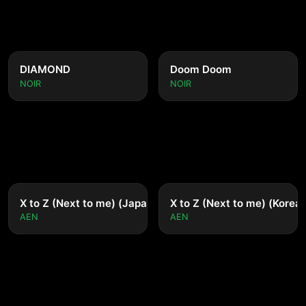
DIAMOND
Doom Doom
NOIR
NOIR
X to Z (Next to me) (Japanese ver.)
X to Z (Next to me) (Korean
AEN
AEN