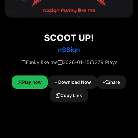
SCOOT UP!
nSSign
Funky like me
2026-01-15
279 Plays
Play now
Download Now
Share
Copy Link