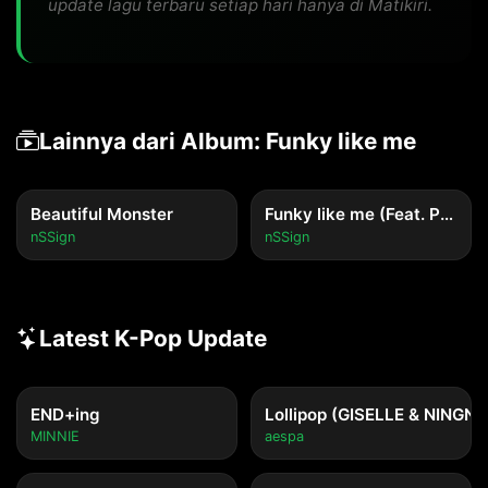
update lagu terbaru setiap hari hanya di Matikiri.
Lainnya dari Album: Funky like me
Beautiful Monster
Funky like me (Feat. PEAK & PITCH)
nSSign
nSSign
Latest K-Pop Update
END+ing
Lollipop (GISELLE & NINGNI
MINNIE
aespa