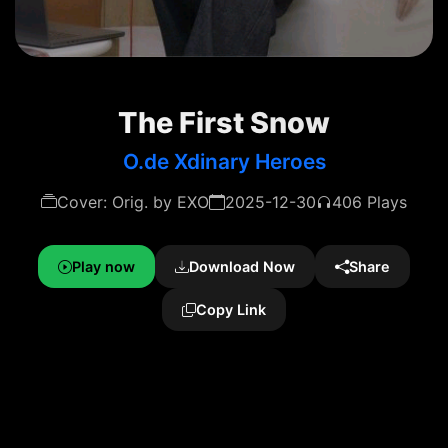
The First Snow
O.de Xdinary Heroes
Cover: Orig. by EXO
2025-12-30
406 Plays
Play now
Download Now
Share
Copy Link