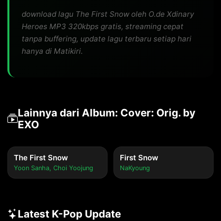
download lagu The First Snow oleh O.de Xdinary
Heroes MP3 320kbps gratis, streaming cepat
tanpa buffering, update lagu terbaru setiap hari
hanya di Matikiri.
Lainnya dari Album: Cover: Orig. by
EXO
The First Snow
First Snow
Yoon Sanha, Choi Yoojung
NaKyoung
Latest K-Pop Update