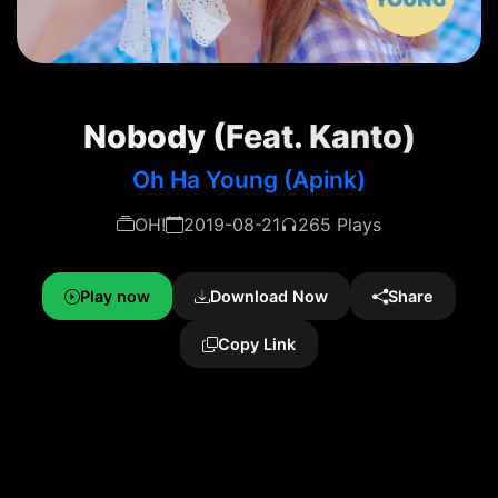
Nobody (Feat. Kanto)
Oh Ha Young (Apink)
OH!
2019-08-21
265 Plays
Play now
Download Now
Share
Copy Link