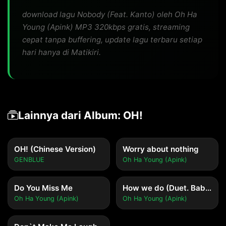
download lagu Nobody (Feat. Kanto) oleh Oh Ha
Young (Apink) MP3 320kbps gratis, streaming
cepat tanpa buffering, update lagu terbaru setiap
hari hanya di Matikiri.
Lainnya dari Album: OH!
OH! (Chinese Version)
Worry about nothing
GENBLUE
Oh Ha Young (Apink)
Do You Miss Me
How we do (Duet. Babylon)
Oh Ha Young (Apink)
Oh Ha Young (Apink)