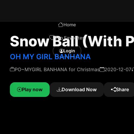
Home
Snow Ball (With 
Top Favorites
Login
OH MY GIRL BANHANA
PO~MYGIRL BANHANA for Christmas
2020-12-07
Play now
Download Now
Share