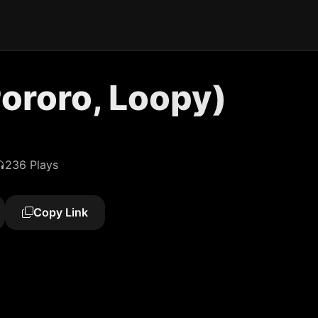
Pororo, Loopy)
236 Plays
Copy Link