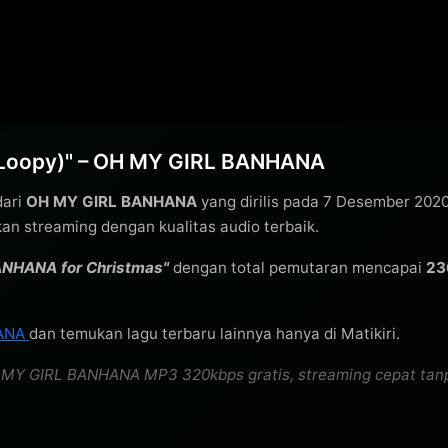
, Loopy)" – OH MY GIRL BANHANA
dari
OH MY GIRL BANHANA
yang dirilis pada 7 Desember 2020
n streaming dengan kualitas audio terbaik.
NHANA for Christmas"
dengan total pemutaran mencapai
23
HANA
dan temukan lagu terbaru lainnya hanya di Matikiri.
 MY GIRL BANHANA MP3 320kbps gratis, streaming cepat tanpa 