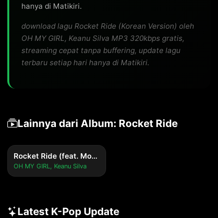
hanya di Matikiri.
download lagu Rocket Ride (Korean Version) oleh
OH MY GIRL, Keanu Silva MP3 320kbps gratis,
streaming cepat tanpa buffering, update lagu
terbaru setiap hari hanya di Matikiri.
Lainnya dari Album: Rocket Ride
Rocket Ride (feat. Mougleta)
OH MY GIRL, Keanu Silva
Latest K-Pop Update