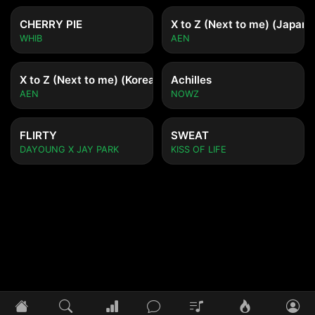
CHERRY PIE
X to Z (Next to me) (Japane
WHIB
AEN
X to Z (Next to me) (Korean ver.)
Achilles
AEN
NOWZ
FLIRTY
SWEAT
DAYOUNG X JAY PARK
KISS OF LIFE
Tidak ada lagu yang diputar
Pilih lagu untuk mulai mendengarkan