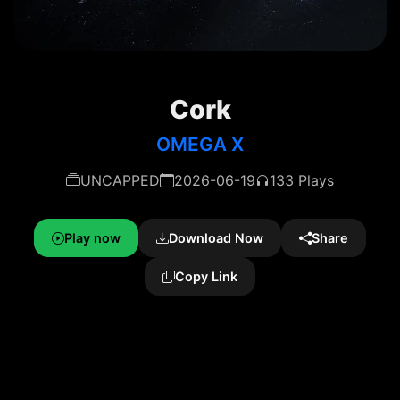
Cork
OMEGA X
UNCAPPED
2026-06-19
133 Plays
Play now
Download Now
Share
Copy Link